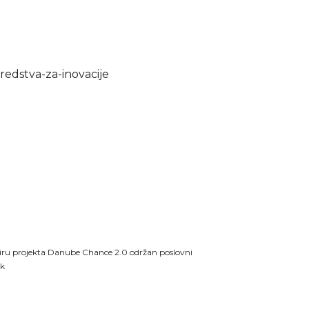
redstva-za-inovacije
iru projekta Danube Chance 2.0 održan poslovni
ak