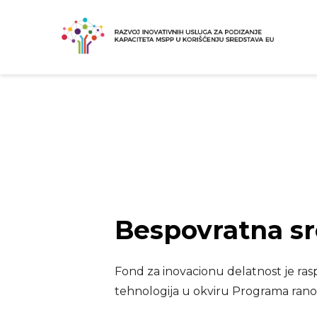
25 ФЕБРУАРА 2021
/
PUBLISHED IN
AKTUELNOSTI
Bespovratna sr
Fond za inovacionu delatnost je rasp
tehnologija u okviru Programa ranog