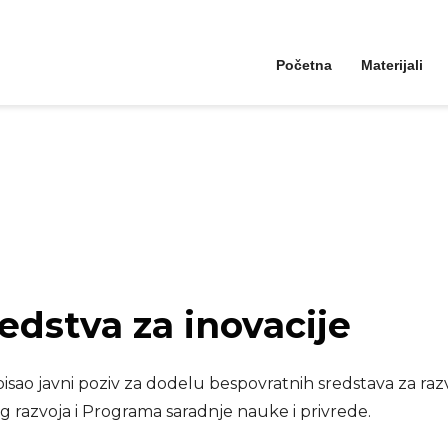
Početna
Materijali
edstva za inovacije
isao javni poziv za dodelu bespovratnih sredstava za razv
 razvoja i Programa saradnje nauke i privrede.