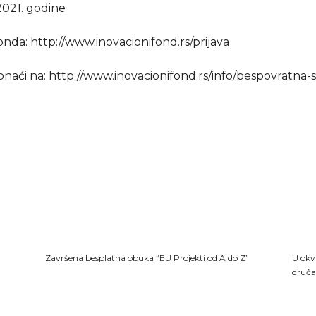
.2021. godine
nda: http://www.inovacionifond.rs/prijava
onaći na: http://www.inovacionifond.rs/info/bespovratna-s
Završena besplatna obuka “EU Projekti od A do Z”
U okv
druč