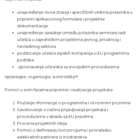
unapređenje nivoa znanja i specifičnih veština polaznika u
pripremi aplikacionog formulara i projektne
dokumentacije
unapređenje saradnje između polaznika seminara radi
učešća u zajedničkim projektima javnog, privatnog i
nevladinog sektora
podsticanje učešća srpskih kompanija u EU programima
podrške
upoznavanje učesnika sa evropskim procedurama
Isplanirajte, organizujte, kontrolišite!!!
Pomoć u svim fazama pripreme i realizacije projekata
Pružanje nformacije o programima i otvorenim pozivima
Savetovanje o načinu prijavljivanja projekata i
procedurama u skladu sa EU pravilima
Procena projektnih ideja
Pomoć u definisanju konzorcijuma i pronalasku
adekvatnih partnera iz inostranstva