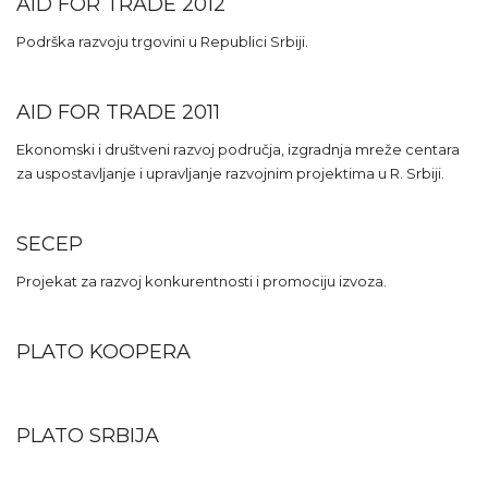
AID FOR TRADE 2012
Podrška razvoju trgovini u Republici Srbiji.
AID FOR TRADE 2011
Ekonomski i društveni razvoj područja, izgradnja mreže centara
za uspostavljanje i upravljanje razvojnim projektima u R. Srbiji.
SECEP
Projekat za razvoj konkurentnosti i promociju izvoza.
PLATO KOOPERA
PLATO SRBIJA