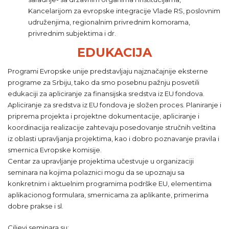
Kancelarijom za evropske integracije Vlade RS, poslovnim
udruženjima, regionalnim privrednim komorama,
privrednim subjektima i dr.
EDUKACIJA
Programi Evropske unije predstavljaju najznačajnije eksterne
programe za Srbiju, tako da smo posebnu pažnju posvetili
edukaciji za apliciranje za finansijska sredstva iz EU fondova.
Apliciranje za sredstva iz EU fondova je složen proces. Planiranje i
priprema projekta i projektne dokumentacije, apliciranje i
koordinacija realizacije zahtevaju posedovanje stručnih veština
iz oblasti upravljanja projektima, kao i dobro poznavanje pravila i
smernica Evropske komisije.
Centar za upravljanje projektima učestvuje u organizaciji
seminara na kojima polaznici mogu da se upoznaju sa
konkretnim i aktuelnim programima podrške EU, elementima
aplikacionog formulara, smernicama za aplikante, primerima
dobre prakse i sl.
Ciljevi seminara su: