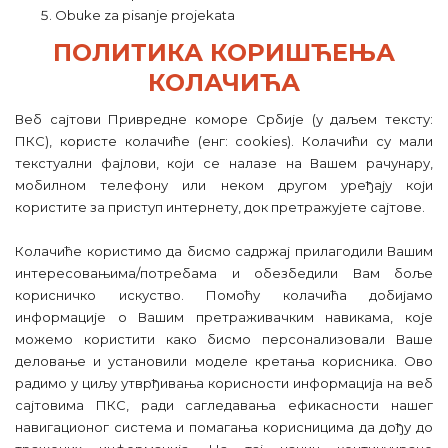
Obuke za pisanje projekata
ПОЛИТИКА КОРИШЋЕЊА
КОЛАЧИЋА
Веб сајтови Привредне коморе Србије (у даљем тексту:
ПКС), користе колачиће (енг: cookies). Колачићи су мали
текстуални фајлови, који се налазе на Вашем рачунару,
мобилном телефону или неком другом уређају који
користите за приступ интернету, док претражујете сајтове.
Колачиће користимо да бисмо садржај прилагодили Вашим
интересовањима/потребама и обезбедили Вам боље
корисничкo искуство. Помоћу колачића добијамо
информације о Вашим претраживачким навикама, које
можемо користити како бисмо персонализовали Ваше
деловање и установили моделе кретања корисника. Ово
радимо у циљу утврђивања корисности информација на веб
сајтовима ПКС, ради сагледавања ефикасности нашег
навигационог система и помагања корисницима да дођу до