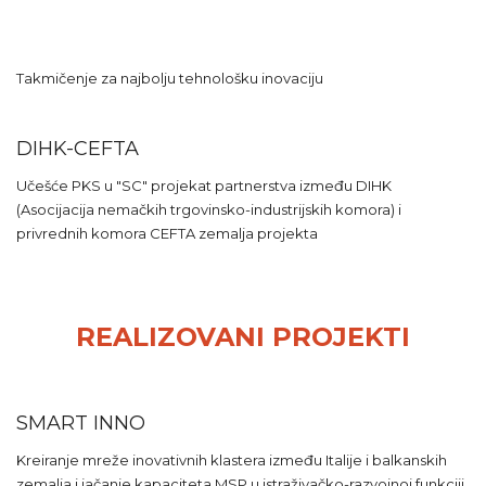
Takmičenje za najbolju tehnološku inovaciju
DIHK-CEFTA
Učešće PKS u "SC" projekat partnerstva između DIHK
(Asocijacija nemačkih trgovinsko-industrijskih komora) i
privrednih komora CEFTA zemalja projekta
REALIZOVANI PROJEKTI
SMART INNO
Kreiranje mreže inovativnih klastera između Italije i balkanskih
zemalja i jačanje kapaciteta MSP u istraživačko-razvojnoj funkciji.