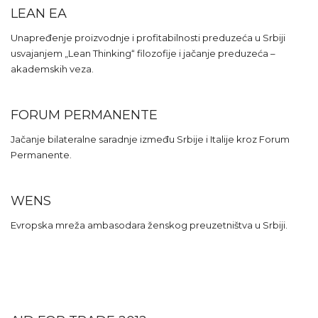
LEAN EA
Unapređenje proizvodnje i profitabilnosti preduzeća u Srbiji
usvajanjem „Lean Thinking“ filozofije i jačanje preduzeća –
akademskih veza.
FORUM PERMANENTE
Jačanje bilateralne saradnje između Srbije i Italije kroz Forum
Permanente.
WENS
Evropska mreža ambasodara ženskog preuzetništva u Srbiji.