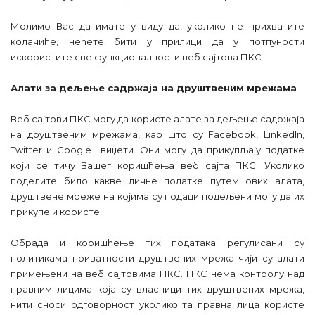
Молимо Вас да имате у виду да, уколико не прихватите
колачиће, нећете бити у прилици да у потпуности
искористите све функционалности веб сајтова ПКС.
Алати за дељење садржаја на друштвеним мрежама
Веб сајтови ПКС могу да користе алате за дељење садржаја
на друштвеним мрежама, као што су
Facebook, LinkedIn,
Twitter и Google+
виџети. Они могу да прикупљају податке
који се тичу Вашег коришћења веб сајта ПКС. Уколико
поделите било какве личне податке путем ових алата,
друштвене мреже на којима су подаци подељени могу да их
прикупе и користе.
Обрада и коришћење тих
података регулисани су
политикама приватности друштвених мрежа чији су алати
примењени на веб сајтовима ПКС. ПКС нема контролу над
правним лицима која су власници тих друштвених мрежа,
нити сноси одговорност уколико та правна лица користе