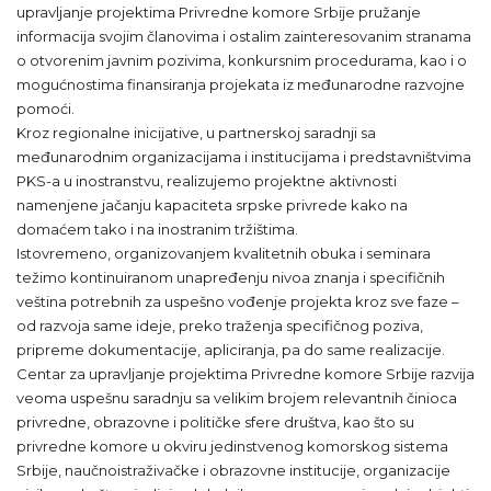
upravljanje projektima Privredne komore Srbije pružanje
informacija svojim članovima i ostalim zainteresovanim stranama
o otvorenim javnim pozivima, konkursnim procedurama, kao i o
mogućnostima finansiranja projekata iz međunarodne razvojne
pomoći.
Kroz regionalne inicijative, u partnerskoj saradnji sa
međunarodnim organizacijama i institucijama i predstavništvima
PKS-a u inostranstvu, realizujemo projektne aktivnosti
namenjene jačanju kapaciteta srpske privrede kako na
domaćem tako i na inostranim tržištima.
Istovremeno, organizovanjem kvalitetnih obuka i seminara
težimo kontinuiranom unapređenju nivoa znanja i specifičnih
veština potrebnih za uspešno vođenje projekta kroz sve faze –
od razvoja same ideje, preko traženja specifičnog poziva,
pripreme dokumentacije, apliciranja, pa do same realizacije.
Centar za upravljanje projektima Privredne komore Srbije razvija
veoma uspešnu saradnju sa velikim brojem relevantnih činioca
privredne, obrazovne i političke sfere društva, kao što su
privredne komore u okviru jedinstvenog komorskog sistema
Srbije, naučnoistraživačke i obrazovne institucije, organizacije