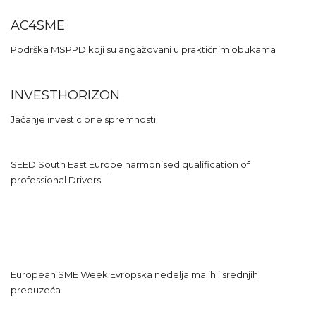
AC4SME
Podrška MSPPD koji su angažovani u praktičnim obukama
INVESTHORIZON
Jačanje investicione spremnosti
SEED South East Europe harmonised qualification of
professional Drivers
European SME Week Evropska nedelja malih i srednjih
preduzeća