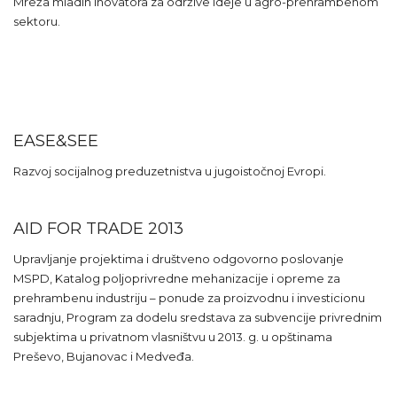
Mreža mladih inovatora za održive ideje u agro-prehrambenom
sektoru.
EASE&SEE
Razvoj socijalnog preduzetnistva u jugoistočnoj Evropi.
AID FOR TRADE 2013
Upravljanje projektima i društveno odgovorno poslovanje
MSPD, Katalog poljoprivredne mehanizacije i opreme za
prehrambenu industriju – ponude za proizvodnu i investicionu
saradnju, Program za dodelu sredstava za subvencije privrednim
subjektima u privatnom vlasništvu u 2013. g. u opštinama
Preševo, Bujanovac i Medveđa.