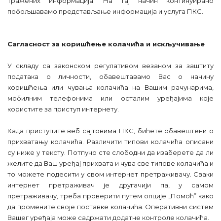
тражених информација. На тај начин континуирано
побољшавамо представљање информација и услуга ПКС.
Сагласност за коришћење колачића и искључивање
У складу са законском регулативом везаном за заштиту
података о личности, обавештавамо Вас о начину
коришћења или чувања колачића на Вашим рачунарима,
мобилним телефонима или осталим уређајима које
користите за приступ интернету.
Када приступите веб сајтовима ПКС, бићете обавештени о
прихватању колачића. Различити типови колачића описани
су ниже у тексту. Потпуно сте слободни да изаберете да ли
желите да Ваш уређај прихвата и чува све типове колачића и
то можете подесити у свом интернет претраживачу. Сваки
интернет претраживач је другачији па, у самом
претраживачу, треба проверити путем опције „Помоћ” како
да промените своје поставке колачића. Оперативни систем
Вашег уређаја може садржати додатне контроле колачића.