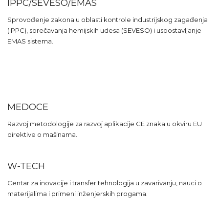
IPPC/SEVESO/EMAS
Sprovođenje zakona u oblasti kontrole industrijskog zagađenja
(IPPC), sprečavanja hemijskih udesa (SEVESO) i uspostavljanje
EMAS sistema.
MEDOCE
Razvoj metodologije za razvoj aplikacije CE znaka u okviru EU
direktive o mašinama.
W-TECH
Centar za inovacije i transfer tehnologija u zavarivanju, nauci o
materijalima i primeni inženjerskih progama.