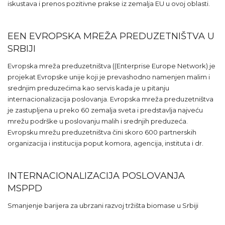
iskustava i prenos pozitivne prakse iz zemalja EU u ovoj oblasti.
EEN EVROPSKA MREŽA PREDUZETNIŠTVA U
SRBIJI
Evropska mreža preduzetništva ((Enterprise Europe Network) je
projekat Evropske unije koji je prevashodno namenjen malim i
srednjim preduzećima kao servis kada je u pitanju
internacionalizacija poslovanja. Evropska mreža preduzetništva
je zastupljena u preko 60 zemalja sveta i predstavlja najveću
mrežu podrške u poslovanju malih i srednjih preduzeća.
Evropsku mrežu preduzetništva čini skoro 600 partnerskih
organizacija i institucija poput komora, agencija, instituta i dr.
INTERNACIONALIZACIJA POSLOVANJA
MSPPD
Smanjenje barijera za ubrzani razvoj tržišta biomase u Srbiji