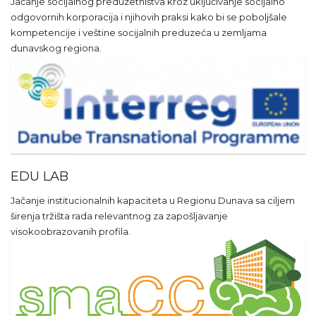
Jačanje socijalnog preduzetništva kroz uključivanje socijalno
odgovornih korporacija i njihovih praksi kako bi se poboljšale
kompetencije i veštine socijalnih preduzeća u zemljama
dunavskog regiona.
EDU LAB
Jačanje institucionalnih kapaciteta u Regionu Dunava sa ciljem
širenja tržišta rada relevantnog za zapošljavanje
visokoobrazovanih profila.