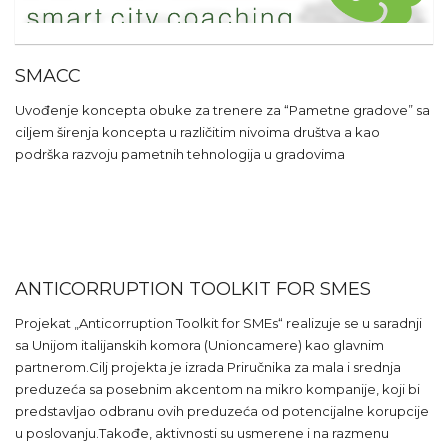
SMACC
Uvođenje koncepta obuke za trenere za “Pametne gradove” sa
ciljem širenja koncepta u različitim nivoima društva a kao
podrška razvoju pametnih tehnologija u gradovima
ANTICORRUPTION TOOLKIT FOR SMES
Projekat „Anticorruption Toolkit for SMEs“ realizuje se u saradnji
sa Unijom italijanskih komora (Unioncamere) kao glavnim
partnerom.Cilj projekta je izrada Priručnika za mala i srednja
preduzeća sa posebnim akcentom na mikro kompanije, koji bi
predstavljao odbranu ovih preduzeća od potencijalne korupcije
u poslovanju.Takođe, aktivnosti su usmerene i na razmenu