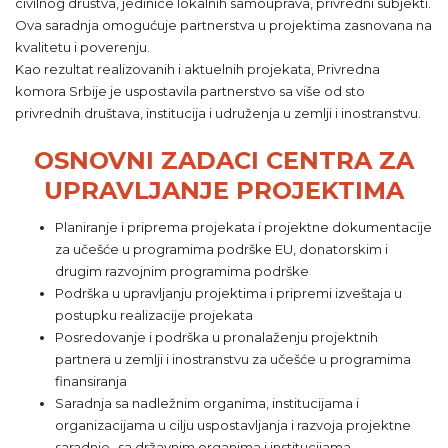
civilnog društva, jedinice lokalnih samouprava, privredni subjekti.
Ova saradnja omogućuje partnerstva u projektima zasnovana na
kvalitetu i poverenju.
Kao rezultat realizovanih i aktuelnih projekata, Privredna
komora Srbije je uspostavila partnerstvo sa više od sto
privrednih društava, institucija i udruženja u zemlji i inostranstvu.
OSNOVNI ZADACI CENTRA ZA
UPRAVLJANJE PROJEKTIMA
Planiranje i priprema projekata i projektne dokumentacije
za učešće u programima podrške EU, donatorskim i
drugim razvojnim programima podrške
Podrška u upravljanju projektima i pripremi izveštaja u
postupku realizacije projekata
Posredovanje i podrška u pronalaženju projektnih
partnera u zemlji i inostranstvu za učešće u programima
finansiranja
Saradnja sa nadležnim organima, institucijama i
organizacijama u cilju uspostavljanja i razvoja projektne
saradnje- sa državnim organima i institucijama,