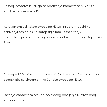
Razvoj inovativnih usluga za podizanje kapaciteta MSPP za
korišćenje sredstava EU.
Karavan omladinskog preduzetništva- Program podrške
osnivanju omladinskih kompanija kao i osnaživanju i
pospešivanju omladinskog preduzetništva na teritoriji Republike
Srbije
Razvoj MSPP jačanjem pristupa tržištu kroz uključivanje u lance
dobavljača sa akcentom na žensko preduzetništvu
Jačanje kapaciteta pravno-političkog odeljenja u Privrednoj
komori Srbije