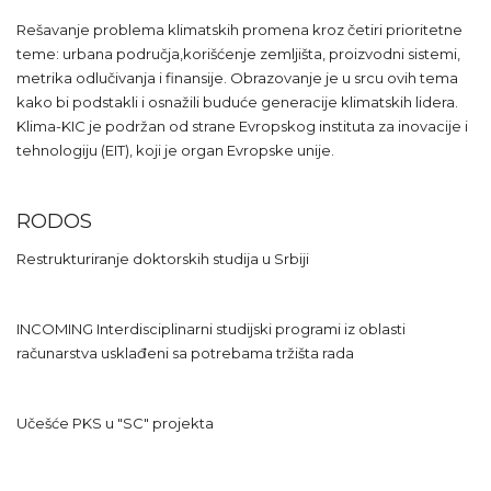
Rešavanje problema klimatskih promena kroz četiri prioritetne
teme: urbana područja,korišćenje zemljišta, proizvodni sistemi,
metrika odlučivanja i finansije. Obrazovanje je u srcu ovih tema
kako bi podstakli i osnažili buduće generacije klimatskih lidera.
Klima-KIC je podržan od strane Evropskog instituta za inovacije i
tehnologiju (EIT), koji je organ Evropske unije.
RODOS
Restrukturiranje doktorskih studija u Srbiji
INCOMING Interdisciplinarni studijski programi iz oblasti
računarstva usklađeni sa potrebama tržišta rada
Učešće PKS u "SC" projekta