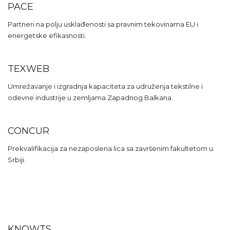
PACE
Partneri na polju usklađenosti sa pravnim tekovinama EU i
energetske efikasnosti.
TEXWEB
Umrežavanje i izgradnja kapaciteta za udruženja tekstilne i
odevne industrije u zemljama Zapadnog Balkana.
CONCUR
Prekvalifikacija za nezaposlena lica sa završenim fakultetom u
Srbiji.
KNOWTS