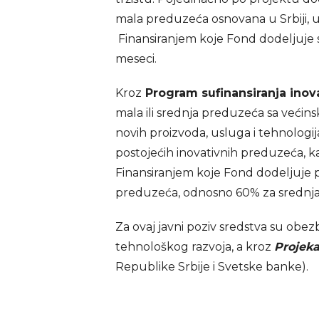
mala preduzeća osnovana u Srbiji, u 
Finansiranjem koje Fond dodeljuje s
meseci.
Kroz
Program sufinansiranja inov
mala ili srednja preduzeća sa većin
novih proizvoda, usluga i tehnologij
postojećih inovativnih preduzeća, 
Finansiranjem koje Fond dodeljuje 
preduzeća, odnosno 60% za srednja 
Za ovaj javni poziv sredstva su obe
tehnološkog razvoja, a kroz
Projeka
Republike Srbije i Svetske banke).