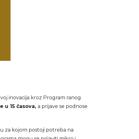
voj inovacija kroz
Program ranog
e u 15 časova,
a prijave se podnose
u za kojom postoji potreba na
ograma mogu se prijaviti mikro i