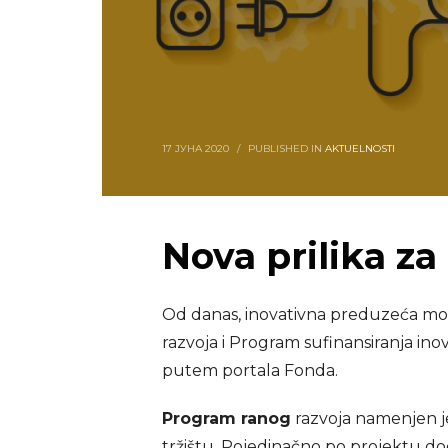
17 ЈУНА 2020
/
PUBLISHED IN
AKTUELNOSTI
Nova prilika z
Od danas, inovativna preduzeća mogu
razvoja
i
Program sufinansiranja inov
putem
portala
Fonda.
Program ranog
razvoja namenjen je
tržištu. Pojedinačno po projektu do