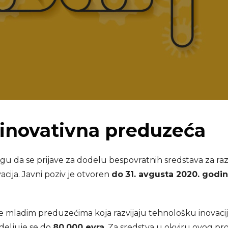
a inovativna preduzeća
 da se prijave za dodelu bespovratnih sredstava za raz
acija
. Javni poziv je otvoren
do
3
1.
avgusta
2020. godin
 mladim preduzećima koja razvijaju tehnološku inovacij
deljuje se do
80.000 evra
. Za sredstva u okviru ovog pr