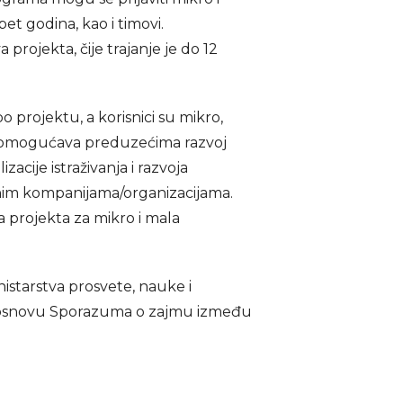
et godina, kao i timovi.
ojekta, čije trajanje je do 12
po projektu, a korisnici su mikro,
ka omogućava preduzećima razvoj
cije istraživanja i razvoja
dnim kompanijama/organizacijama.
projekta za mikro i mala
istarstva prosvete, nauke i
osnovu Sporazuma o zajmu između