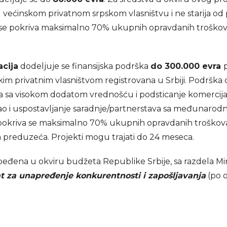
većinskom privatnom srpskom vlasništvu i ne starija od p
e pokriva maksimalno 70% ukupnih opravdanih troškova pr
acija
dodeljuje se finansijska podrška
do 300.000 evra
skim privatnim vlasništvom registrovana u Srbiji. Podrš
a sa visokom dodatom vrednošću i podsticanje komercijaliza
kao i uspostavljanje saradnje/partnerstava sa međunaro
pokriva se maksimalno 70% ukupnih opravdanih troškova 
preduzeća. Projekti mogu trajati do 24 meseca.
zbeđena u okviru budžeta Republike Srbije, sa razdela Min
t za unapređenje konkurentnosti i zapošljavanja
(po 